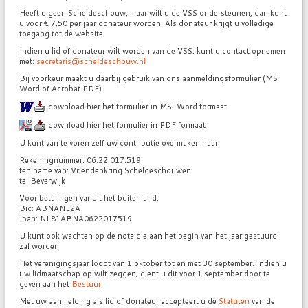
Heeft u geen Scheldeschouw, maar wilt u de VSS ondersteunen, dan kunt
u voor € 7,50 per jaar donateur worden. Als donateur krijgt u volledige
toegang tot de website.
Indien u lid of donateur wilt worden van de VSS, kunt u contact opnemen
met:
secretaris@scheldeschouw.nl
Bij voorkeur maakt u daarbij gebruik van ons aanmeldingsformulier (MS
Word of Acrobat PDF)
download hier het formulier in MS-Word formaat
download hier het formulier in PDF formaat
U kunt van te voren zelf uw contributie overmaken naar:
Rekeningnummer: 06.22.017.519
ten name van: Vriendenkring Scheldeschouwen
te: Beverwijk
Voor betalingen vanuit het buitenland:
Bic: ABNANL2A
Iban: NL81ABNA0622017519
U kunt ook wachten op de nota die aan het begin van het jaar gestuurd
zal worden.
Het verenigingsjaar loopt van 1 oktober tot en met 30 september. Indien u
uw lidmaatschap op wilt zeggen, dient u dit voor 1 september door te
geven aan het
Bestuur
.
Met uw aanmelding als lid of donateur accepteert u de
Statuten
van de