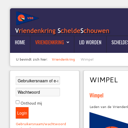
HOME
VRIENDENKRING
LID WORDEN
SCHELD
U bevindt zich hier:
Vriendenkring
Wimpel
WIMPEL
Wimpel
Onthoud mij
Leden van de Vrienden
Login
Gebruikersnaam/wachtwoord