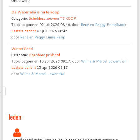
Onderwerp
De Waterlelie is nu te koop
Categorie:
Scheldeschouwen TE KOOP
Topic begonnen 02 juli 2026 08:46, door
René en Peggy Emmelkamp
Laatste bericht
02 juli 2026 08:46
door
René en Peggy Emmelkamp
Winterkleed
Categorie:
Openbaar prikbord
Topic begonnen 15 apr 2026 09:17, door
Wilma & Marcel Lowenthal
Laatste bericht
15 apr 2026 09:17
door
Wilma & Marcel Lowenthal
1
leden
Totaal aantal gebruikers online:
0
leden en
102
gasten aanwezig