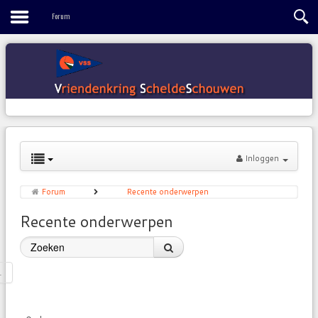
Contact
Forum
Inloggen
Forum
Recente onderwerpen
Recente onderwerpen
1