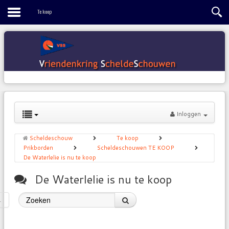
Contact
Te koop
Inloggen
Scheldeschouw
Te koop
Prikborden
Scheldeschouwen TE KOOP
De Waterlelie is nu te koop
De Waterlelie is nu te koop
1