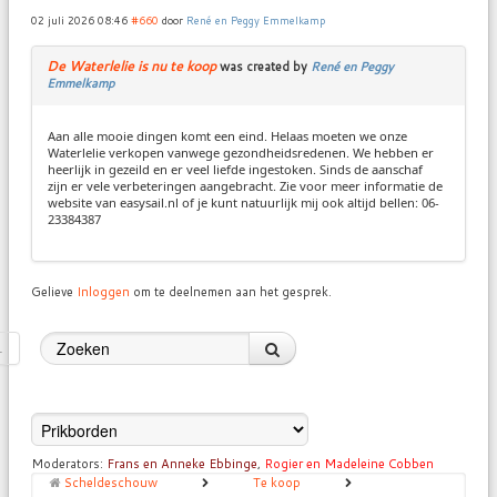
02 juli 2026 08:46
#660
door
René en Peggy Emmelkamp
De Waterlelie is nu te koop
was created by
René en Peggy
Emmelkamp
Aan alle mooie dingen komt een eind. Helaas moeten we onze
Waterlelie verkopen vanwege gezondheidsredenen. We hebben er
heerlijk in gezeild en er veel liefde ingestoken. Sinds de aanschaf
zijn er vele verbeteringen aangebracht. Zie voor meer informatie de
website van easysail.nl of je kunt natuurlijk mij ook altijd bellen: 06-
23384387
Gelieve
Inloggen
om te deelnemen aan het gesprek.
1
Moderators:
Frans en Anneke Ebbinge
,
Rogier en Madeleine Cobben
Scheldeschouw
Te koop