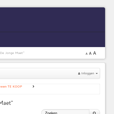
A
A
De Jonge Maet"
A
Inloggen
ouwen TE KOOP
Maet"