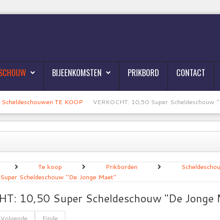
ESCHOUW
BIJEENKOMSTEN
PRIKBORD
CONTACT
Scheldeschouwen TE KOOP
VERKOCHT: 10,50 Super Scheldeschouw "
Te koop
Prikborden
Scheldesch
Super Scheldeschouw "De Jonge Maet"
: 10,50 Super Scheldeschouw "De Jonge 
Volgende
Einde