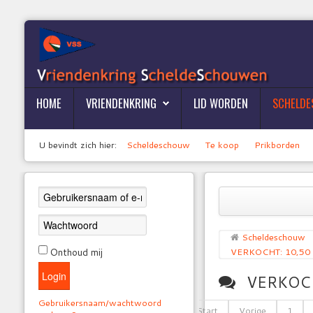
HOME
VRIENDENKRING
LID WORDEN
SCHELD
U bevindt zich hier:
Scheldeschouw
Te koop
Prikborden
Scheldeschouw
Onthoud mij
VERKOCHT: 10,50 
Login
VERKOCHT
Gebruikersnaam/wachtwoord
Start
Vorige
1